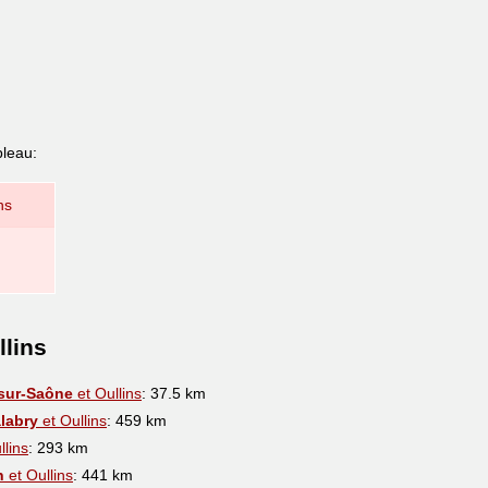
bleau:
ns
llins
-sur-Saône
et Oullins
: 37.5 km
labry
et Oullins
: 459 km
llins
: 293 km
n
et Oullins
: 441 km