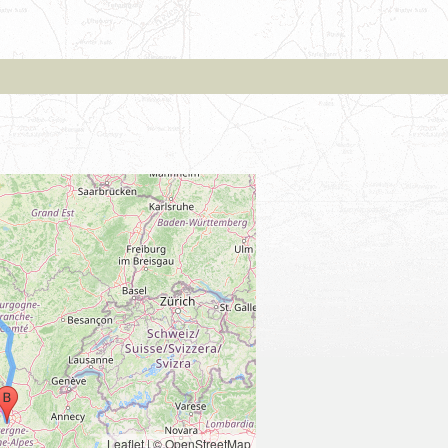
Leaflet
|
© OpenStreetMap