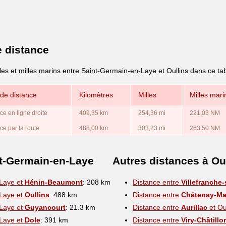
e distance
les et milles marins entre Saint-Germain-en-Laye et Oullins dans ce ta
de distance
Kilomètres
Milles
Milles mari
ce en ligne droite
409,35 km
254,36 mi
221,03 NM
ce par la route
488,00 km
303,23 mi
263,50 NM
nt-Germain-en-Laye
Autres distances à Ou
-Laye et
Hénin-Beaumont
: 208 km
Distance entre
Villefranche
-Laye et
Oullins
: 488 km
Distance entre
Châtenay-Ma
-Laye et
Guyancourt
: 21.3 km
Distance entre
Aurillac
et Ou
-Laye et
Dole
: 391 km
Distance entre
Viry-Châtillo