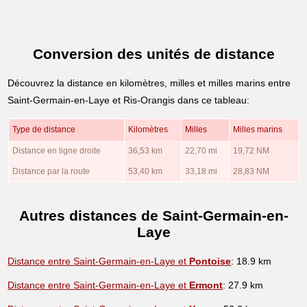
Conversion des unités de distance
Découvrez la distance en kilomètres, milles et milles marins entre
Saint-Germain-en-Laye et Ris-Orangis dans ce tableau:
Type de distance
Kilomètres
Milles
Milles marins
Distance en ligne droite
36,53 km
22,70 mi
19,72 NM
Distance par la route
53,40 km
33,18 mi
28,83 NM
Autres distances de Saint-Germain-en-
Laye
Distance entre Saint-Germain-en-Laye et
Pontoise
: 18.9 km
Distance entre Saint-Germain-en-Laye et
Ermont
: 27.9 km