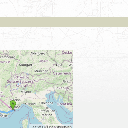
Leaflet
|
© OpenStreetMap