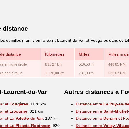
e distance
les et milles marins entre Saint-Laurent-du-Var et Fougères dans ce ta
de distance
Kilomètres
Milles
Milles mari
ce en ligne droite
831,27 km
516,53 mi
448,85 NM
ce par la route
1 178,00 km
731,98 mi
636,07 NM
t-Laurent-du-Var
Autres distances à F
Var et
Fougères
: 1178 km
Distance entre
Le Puy-en-Ve
Var et
Libourne
: 821 km
Distance entre
Saint-Michel
Var et
La Valette-du-Var
: 137 km
Distance entre
Denain
et Fo
Var et
Le Plessis-Robinson
: 920
Distance entre
Vélizy-Villac