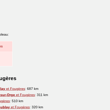
bleau:
ns
ougères
lay
et Fougères
: 687 km
-sur-Orge
et Fougères
: 311 km
ugères
: 510 km
oublay
et Fougères
: 320 km