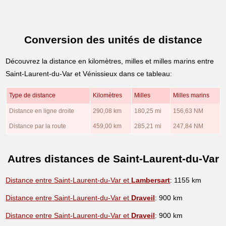
Conversion des unités de distance
Découvrez la distance en kilomètres, milles et milles marins entre
Saint-Laurent-du-Var et Vénissieux dans ce tableau:
Type de distance
Kilomètres
Milles
Milles marins
Distance en ligne droite
290,08 km
180,25 mi
156,63 NM
Distance par la route
459,00 km
285,21 mi
247,84 NM
Autres distances de Saint-Laurent-du-Var
Distance entre Saint-Laurent-du-Var et
Lambersart
: 1155 km
Distance entre Saint-Laurent-du-Var et
Draveil
: 900 km
Distance entre Saint-Laurent-du-Var et
Draveil
: 900 km