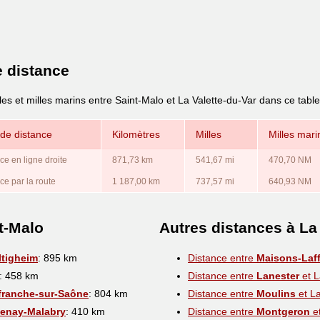
e distance
les et milles marins entre Saint-Malo et La Valette-du-Var dans ce tabl
de distance
Kilomètres
Milles
Milles mari
ce en ligne droite
871,73 km
541,67 mi
470,70 NM
ce par la route
1 187,00 km
737,57 mi
640,93 NM
t-Malo
Autres distances à La
ltigheim
: 895 km
Distance entre
Maisons-Laff
: 458 km
Distance entre
Lanester
et L
efranche-sur-Saône
: 804 km
Distance entre
Moulins
et La
enay-Malabry
: 410 km
Distance entre
Montgeron
et