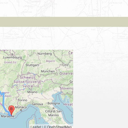
Leaflet
|
© OpenStreetMap