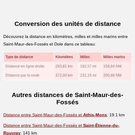
Conversion des unités de distance
Découvrez la distance en kilomètres, milles et milles marins entre
Saint-Maur-des-Fossés et Dole dans ce tableau:
Type de distance
Kilomètres
Milles
Milles marins
Distance en ligne droite
293,81 km
182,57 mi
158,64 NM
Distance par la route
372,00 km
231,15 mi
200,86 NM
Autres distances de Saint-Maur-des-
Fossés
Distance entre Saint-Maur-des-Fossés et
Athis-Mons
: 19.1 km
Distance entre Saint-Maur-des-Fossés et
Saint-Étienne-du-
Rouvray
: 141 km