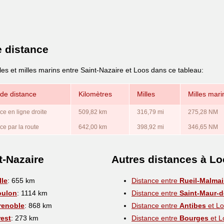
e distance
les et milles marins entre Saint-Nazaire et Loos dans ce tableau:
de distance
Kilomètres
Milles
Milles mari
ce en ligne droite
509,82 km
316,79 mi
275,28 NM
ce par la route
642,00 km
398,92 mi
346,65 NM
t-Nazaire
Autres distances à L
lle
: 655 km
Distance entre
Rueil-Malma
oulon
: 1114 km
Distance entre
Saint-Maur-
renoble
: 868 km
Distance entre
Antibes
et L
rest
: 273 km
Distance entre
Bourges
et L