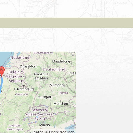
Leaflet
|
© OpenStreetMap