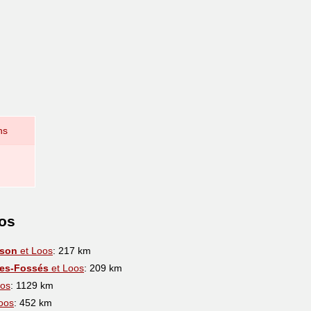
ns
oos
ison
et Loos
: 217 km
des-Fossés
et Loos
: 209 km
oos
: 1129 km
oos
: 452 km