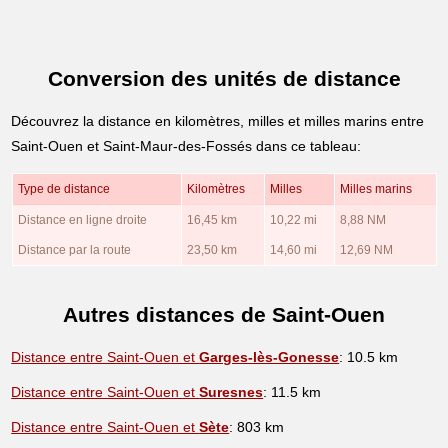
Conversion des unités de distance
Découvrez la distance en kilomètres, milles et milles marins entre
Saint-Ouen et Saint-Maur-des-Fossés dans ce tableau:
Type de distance
Kilomètres
Milles
Milles marins
Distance en ligne droite
16,45 km
10,22 mi
8,88 NM
Distance par la route
23,50 km
14,60 mi
12,69 NM
Autres distances de Saint-Ouen
Distance entre Saint-Ouen et
Garges-lès-Gonesse
: 10.5 km
Distance entre Saint-Ouen et
Suresnes
: 11.5 km
Distance entre Saint-Ouen et
Sète
: 803 km