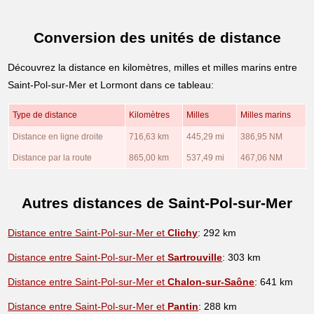
Conversion des unités de distance
Découvrez la distance en kilomètres, milles et milles marins entre
Saint-Pol-sur-Mer et Lormont dans ce tableau:
Type de distance
Kilomètres
Milles
Milles marins
Distance en ligne droite
716,63 km
445,29 mi
386,95 NM
Distance par la route
865,00 km
537,49 mi
467,06 NM
Autres distances de Saint-Pol-sur-Mer
Distance entre Saint-Pol-sur-Mer et
Clichy
: 292 km
Distance entre Saint-Pol-sur-Mer et
Sartrouville
: 303 km
Distance entre Saint-Pol-sur-Mer et
Chalon-sur-Saône
: 641 km
Distance entre Saint-Pol-sur-Mer et
Pantin
: 288 km