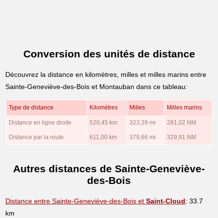
Conversion des unités de distance
Découvrez la distance en kilomètres, milles et milles marins entre
Sainte-Geneviève-des-Bois et Montauban dans ce tableau:
Type de distance
Kilomètres
Milles
Milles marins
Distance en ligne droite
520,45 km
323,39 mi
281,02 NM
Distance par la route
611,00 km
379,66 mi
329,91 NM
Autres distances de Sainte-Geneviève-
des-Bois
Distance entre Sainte-Geneviève-des-Bois et
Saint-Cloud
: 33.7
km