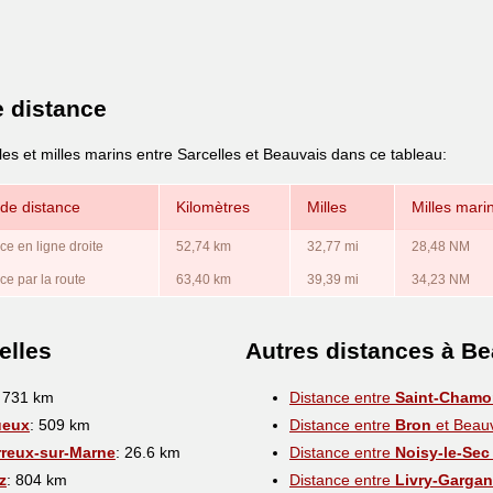
e distance
les et milles marins entre Sarcelles et Beauvais dans ce tableau:
de distance
Kilomètres
Milles
Milles mari
ce en ligne droite
52,74 km
32,77 mi
28,48 NM
ce par la route
63,40 km
39,39 mi
34,23 NM
elles
Autres distances à B
: 731 km
Distance entre
Saint-Cham
ueux
: 509 km
Distance entre
Bron
et Beau
rreux-sur-Marne
: 26.6 km
Distance entre
Noisy-le-Sec
z
: 804 km
Distance entre
Livry-Gargan