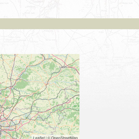
Leaflet
|
© OpenStreetMap