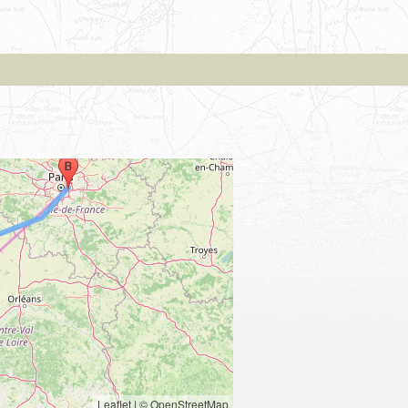
Leaflet
|
© OpenStreetMap