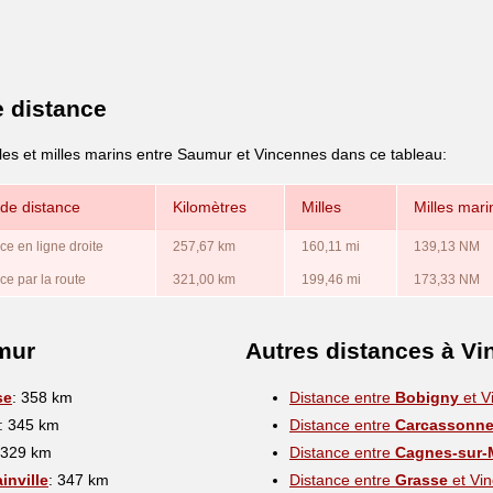
e distance
lles et milles marins entre Saumur et Vincennes dans ce tableau:
de distance
Kilomètres
Milles
Milles mari
ce en ligne droite
257,67 km
160,11 mi
139,13 NM
ce par la route
321,00 km
199,46 mi
173,33 NM
mur
Autres distances à V
se
: 358 km
Distance entre
Bobigny
et V
: 345 km
Distance entre
Carcassonn
 329 km
Distance entre
Cagnes-sur-
inville
: 347 km
Distance entre
Grasse
et Vi