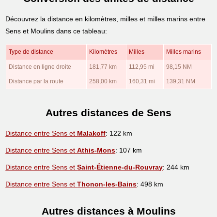
Découvrez la distance en kilomètres, milles et milles marins entre
Sens et Moulins dans ce tableau:
Type de distance
Kilomètres
Milles
Milles marins
Distance en ligne droite
181,77 km
112,95 mi
98,15 NM
Distance par la route
258,00 km
160,31 mi
139,31 NM
Autres distances de Sens
Distance entre Sens et
Malakoff
: 122 km
Distance entre Sens et
Athis-Mons
: 107 km
Distance entre Sens et
Saint-Étienne-du-Rouvray
: 244 km
Distance entre Sens et
Thonon-les-Bains
: 498 km
Autres distances à Moulins