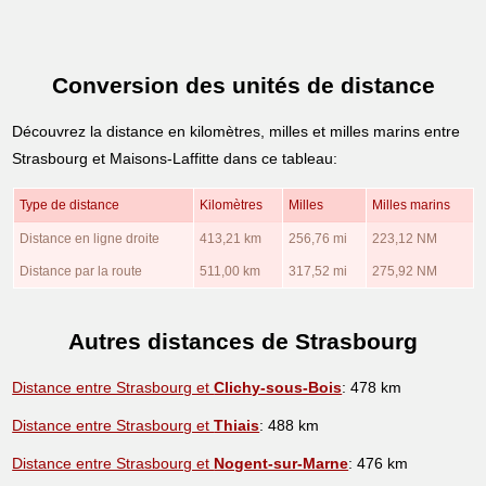
Conversion des unités de distance
Découvrez la distance en kilomètres, milles et milles marins entre
Strasbourg et Maisons-Laffitte dans ce tableau:
Type de distance
Kilomètres
Milles
Milles marins
Distance en ligne droite
413,21 km
256,76 mi
223,12 NM
Distance par la route
511,00 km
317,52 mi
275,92 NM
Autres distances de Strasbourg
Distance entre Strasbourg et
Clichy-sous-Bois
: 478 km
Distance entre Strasbourg et
Thiais
: 488 km
Distance entre Strasbourg et
Nogent-sur-Marne
: 476 km