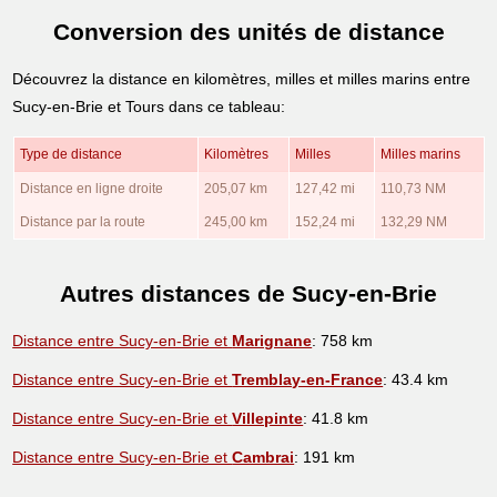
Conversion des unités de distance
Découvrez la distance en kilomètres, milles et milles marins entre
Sucy-en-Brie et Tours dans ce tableau:
Type de distance
Kilomètres
Milles
Milles marins
Distance en ligne droite
205,07 km
127,42 mi
110,73 NM
Distance par la route
245,00 km
152,24 mi
132,29 NM
Autres distances de Sucy-en-Brie
Distance entre Sucy-en-Brie et
Marignane
: 758 km
Distance entre Sucy-en-Brie et
Tremblay-en-France
: 43.4 km
Distance entre Sucy-en-Brie et
Villepinte
: 41.8 km
Distance entre Sucy-en-Brie et
Cambrai
: 191 km