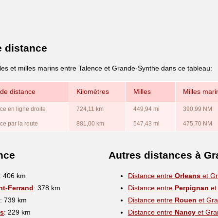
e distance
lles et milles marins entre Talence et Grande-Synthe dans ce tableau:
de distance
Kilomètres
Milles
Milles mari
ce en ligne droite
724,11 km
449,94 mi
390,99 NM
ce par la route
881,00 km
547,43 mi
475,70 NM
nce
Autres distances à G
: 406 km
Distance entre
Orleans
et G
nt-Ferrand
: 378 km
Distance entre
Perpignan
et
: 739 km
Distance entre
Rouen
et Gra
s
: 229 km
Distance entre
Nancy
et Gra