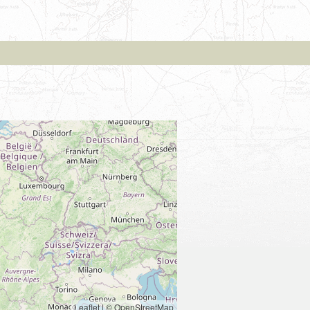
Leaflet
|
© OpenStreetMap