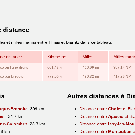
e distance
es et milles marins entre Thiais et Biarritz dans ce tableau:
de distance
Kilomètres
Milles
Milles mari
ce en ligne droite
661,43 km
410,99 mi
357,14 NM
ce par la route
773,00 km
480,32 mi
417,39 NM
is
Autres distances à Bia
rque-Branche
: 309 km
Distance entre
Cholet
et Biar
eil
: 34.7 km
Distance entre
Ajaccio
et Bia
nne-Colombes
: 28.3 km
Distance entre
Issy-les-Mou
88 km
Distance entre
Montauban
e