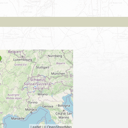
Leaflet
|
© OpenStreetMap