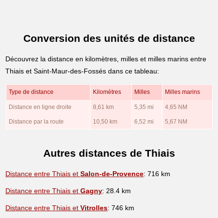
Conversion des unités de distance
Découvrez la distance en kilomètres, milles et milles marins entre
Thiais et Saint-Maur-des-Fossés dans ce tableau:
Type de distance
Kilomètres
Milles
Milles marins
Distance en ligne droite
8,61 km
5,35 mi
4,65 NM
Distance par la route
10,50 km
6,52 mi
5,67 NM
Autres distances de Thiais
Distance entre Thiais et
Salon-de-Provence
: 716 km
Distance entre Thiais et
Gagny
: 28.4 km
Distance entre Thiais et
Vitrolles
: 746 km