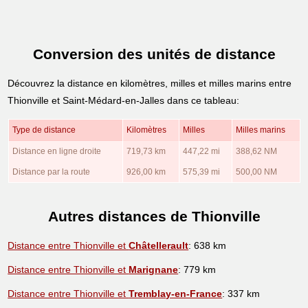
Conversion des unités de distance
Découvrez la distance en kilomètres, milles et milles marins entre
Thionville et Saint-Médard-en-Jalles dans ce tableau:
Type de distance
Kilomètres
Milles
Milles marins
Distance en ligne droite
719,73 km
447,22 mi
388,62 NM
Distance par la route
926,00 km
575,39 mi
500,00 NM
Autres distances de Thionville
Distance entre Thionville et
Châtellerault
: 638 km
Distance entre Thionville et
Marignane
: 779 km
Distance entre Thionville et
Tremblay-en-France
: 337 km