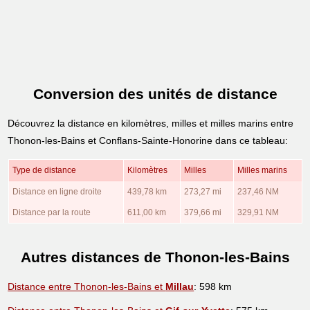
Conversion des unités de distance
Découvrez la distance en kilomètres, milles et milles marins entre
Thonon-les-Bains et Conflans-Sainte-Honorine dans ce tableau:
Type de distance
Kilomètres
Milles
Milles marins
Distance en ligne droite
439,78 km
273,27 mi
237,46 NM
Distance par la route
611,00 km
379,66 mi
329,91 NM
Autres distances de Thonon-les-Bains
Distance entre Thonon-les-Bains et
Millau
: 598 km