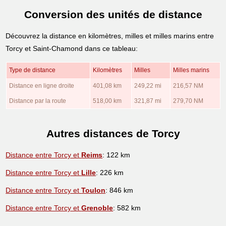
Conversion des unités de distance
Découvrez la distance en kilomètres, milles et milles marins entre
Torcy et Saint-Chamond dans ce tableau:
Type de distance
Kilomètres
Milles
Milles marins
Distance en ligne droite
401,08 km
249,22 mi
216,57 NM
Distance par la route
518,00 km
321,87 mi
279,70 NM
Autres distances de Torcy
Distance entre Torcy et
Reims
: 122 km
Distance entre Torcy et
Lille
: 226 km
Distance entre Torcy et
Toulon
: 846 km
Distance entre Torcy et
Grenoble
: 582 km