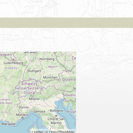
Leaflet
|
© OpenStreetMap