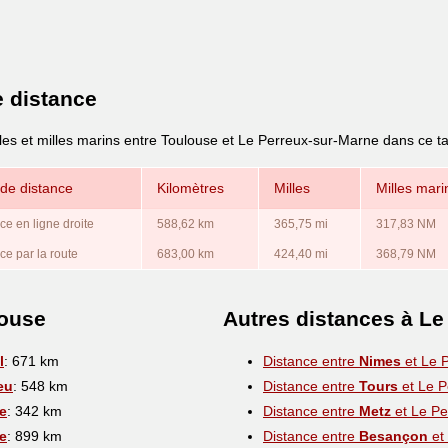
e distance
lles et milles marins entre Toulouse et Le Perreux-sur-Marne dans ce t
de distance
Kilomètres
Milles
Milles mari
ce en ligne droite
588,62 km
365,75 mi
317,83 NM
ce par la route
683,00 km
424,40 mi
368,79 NM
louse
Autres distances à Le
l
: 671 km
Distance entre
Nimes
et Le 
eu
: 548 km
Distance entre
Tours
et Le P
e
: 342 km
Distance entre
Metz
et Le Pe
e
: 899 km
Distance entre
Besançon
et