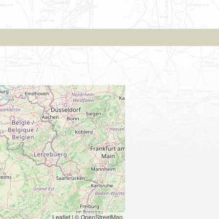
Leaflet
|
© OpenStreetMap