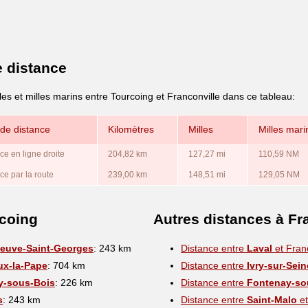
e distance
les et milles marins entre Tourcoing et Franconville dans ce tableau:
de distance
Kilomètres
Milles
Milles mari
ce en ligne droite
204,82 km
127,27 mi
110,59 NM
ce par la route
239,00 km
148,51 mi
129,05 NM
rcoing
Autres distances à Fr
neuve-Saint-Georges
: 243 km
Distance entre
Laval
et Franc
eux-la-Pape
: 704 km
Distance entre
Ivry-sur-Sein
y-sous-Bois
: 226 km
Distance entre
Fontenay-so
s
: 243 km
Distance entre
Saint-Malo
et