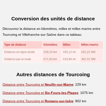
Conversion des unités de distance
Découvrez la distance en kilomètres, milles et milles marins entre
Tourcoing et Villefranche-sur-Saône dans ce tableau:
Type de distance
Kilomètres
Milles
Milles marins
Distance en ligne droite
539,33 km
335,12 mi
291,22 NM
Distance par la route
671,00 km
416,94 mi
362,31 NM
Autres distances de Tourcoing
Distance entre Tourcoing et
Neuilly-sur-Marne
: 229 km
Distance entre Tourcoing et
Six-Fours-les-Plages
: 1075 km
Distance entre Tourcoing et
Romans-sur-Isère
: 802 km