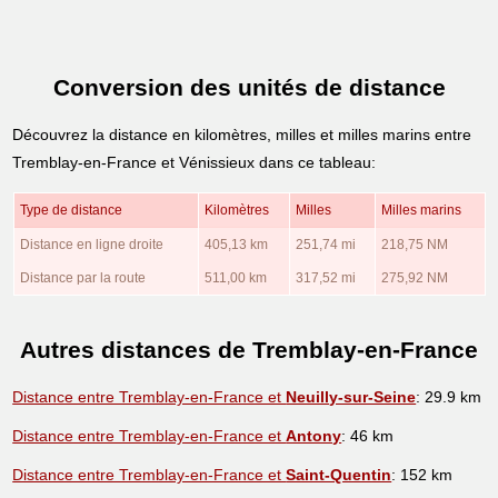
Conversion des unités de distance
Découvrez la distance en kilomètres, milles et milles marins entre
Tremblay-en-France et Vénissieux dans ce tableau:
Type de distance
Kilomètres
Milles
Milles marins
Distance en ligne droite
405,13 km
251,74 mi
218,75 NM
Distance par la route
511,00 km
317,52 mi
275,92 NM
Autres distances de Tremblay-en-France
Distance entre Tremblay-en-France et
Neuilly-sur-Seine
: 29.9 km
Distance entre Tremblay-en-France et
Antony
: 46 km
Distance entre Tremblay-en-France et
Saint-Quentin
: 152 km