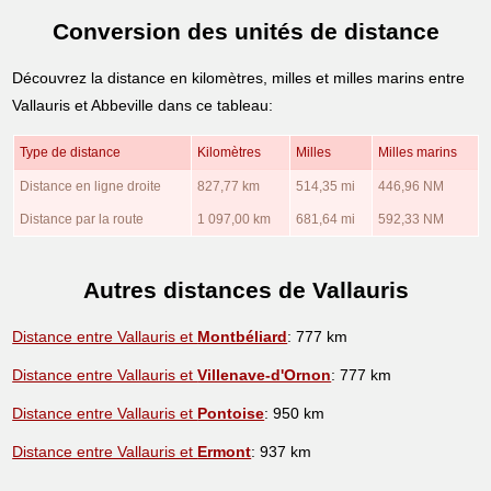
Conversion des unités de distance
Découvrez la distance en kilomètres, milles et milles marins entre
Vallauris et Abbeville dans ce tableau:
Type de distance
Kilomètres
Milles
Milles marins
Distance en ligne droite
827,77 km
514,35 mi
446,96 NM
Distance par la route
1 097,00 km
681,64 mi
592,33 NM
Autres distances de Vallauris
Distance entre Vallauris et
Montbéliard
: 777 km
Distance entre Vallauris et
Villenave-d'Ornon
: 777 km
Distance entre Vallauris et
Pontoise
: 950 km
Distance entre Vallauris et
Ermont
: 937 km