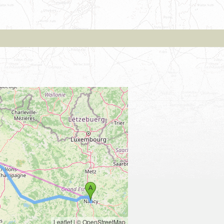
Leaflet
|
© OpenStreetMap