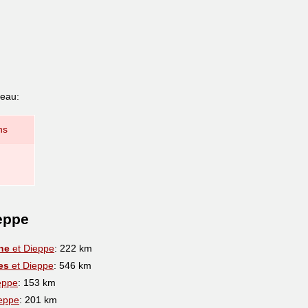
leau:
ns
eppe
he
et Dieppe
: 222 km
es
et Dieppe
: 546 km
eppe
: 153 km
eppe
: 201 km