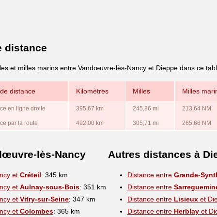
e distance
lles et milles marins entre Vandœuvre-lès-Nancy et Dieppe dans ce tab
de distance
Kilomètres
Milles
Milles mari
ce en ligne droite
395,67 km
245,86 mi
213,64 NM
ce par la route
492,00 km
305,71 mi
265,66 NM
dœuvre-lès-Nancy
Autres distances à Di
ncy et
Créteil
: 345 km
Distance entre
Grande-Synt
ncy et
Aulnay-sous-Bois
: 351 km
Distance entre
Sarreguemin
ncy et
Vitry-sur-Seine
: 347 km
Distance entre
Lisieux
et Di
ncy et
Colombes
: 365 km
Distance entre
Herblay
et Di