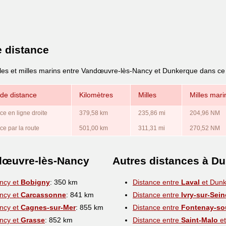
e distance
lles et milles marins entre Vandœuvre-lès-Nancy et Dunkerque dans ce
de distance
Kilomètres
Milles
Milles mari
ce en ligne droite
379,58 km
235,86 mi
204,96 NM
ce par la route
501,00 km
311,31 mi
270,52 NM
dœuvre-lès-Nancy
Autres distances à D
ncy et
Bobigny
: 350 km
Distance entre
Laval
et Dun
ncy et
Carcassonne
: 841 km
Distance entre
Ivry-sur-Sein
ncy et
Cagnes-sur-Mer
: 855 km
Distance entre
Fontenay-so
ncy et
Grasse
: 852 km
Distance entre
Saint-Malo
et