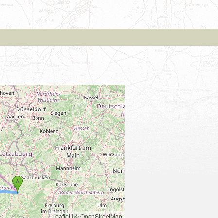
Leaflet
|
© OpenStreetMap