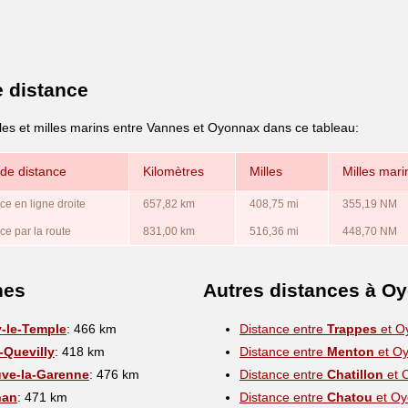
e distance
lles et milles marins entre Vannes et Oyonnax dans ce tableau:
de distance
Kilomètres
Milles
Milles mari
ce en ligne droite
657,82 km
408,75 mi
355,19 NM
ce par la route
831,00 km
516,36 mi
448,70 NM
nes
Autres distances à O
-le-Temple
: 466 km
Distance entre
Trappes
et O
t-Quevilly
: 418 km
Distance entre
Menton
et O
uve-la-Garenne
: 476 km
Distance entre
Chatillon
et 
nan
: 471 km
Distance entre
Chatou
et Oy