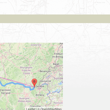
Leaflet
|
© OpenStreetMap