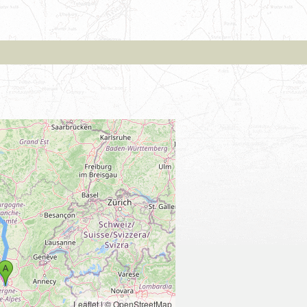
Leaflet
|
© OpenStreetMap