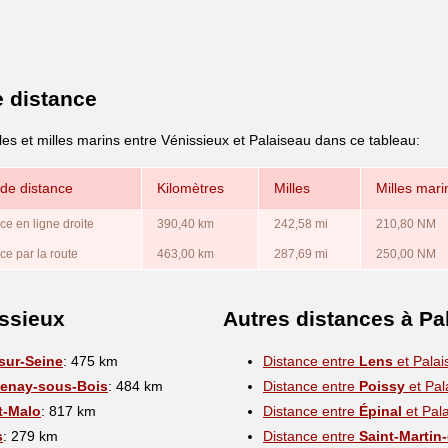
e distance
les et milles marins entre Vénissieux et Palaiseau dans ce tableau:
de distance
Kilomètres
Milles
Milles mari
ce en ligne droite
390,40 km
242,58 mi
210,80 NM
ce par la route
463,00 km
287,69 mi
250,00 NM
issieux
Autres distances à Pa
-sur-Seine
: 475 km
Distance entre
Lens
et Palai
enay-sous-Bois
: 484 km
Distance entre
Poissy
et Pal
t-Malo
: 817 km
Distance entre
Épinal
et Pal
s
: 279 km
Distance entre
Saint-Martin