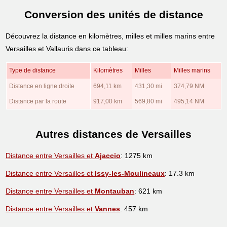
Conversion des unités de distance
Découvrez la distance en kilomètres, milles et milles marins entre
Versailles et Vallauris dans ce tableau:
Type de distance
Kilomètres
Milles
Milles marins
Distance en ligne droite
694,11 km
431,30 mi
374,79 NM
Distance par la route
917,00 km
569,80 mi
495,14 NM
Autres distances de Versailles
Distance entre Versailles et
Ajaccio
: 1275 km
Distance entre Versailles et
Issy-les-Moulineaux
: 17.3 km
Distance entre Versailles et
Montauban
: 621 km
Distance entre Versailles et
Vannes
: 457 km