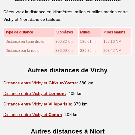
Découvrez la distance en kilomètres, milles et milles marins entre
Vichy et Niort dans ce tableau:
Type de distance
Kilomètres
Milles
Milles marins
Distance en ligne droite
300,32 km
186,61 mi
162,16 NM
Distance par la route
386,00 km
239,85 mi
208,42 NM
Autres distances de Vichy
Distance entre Vichy et
Gif-sur-Yvette
: 386 km
Distance entre Vichy et
Lormont
: 408 km
Distance entre Vichy et
Villeparisis
: 379 km
Distance entre Vichy et
Cenon
: 408 km
Autres distances à Niort