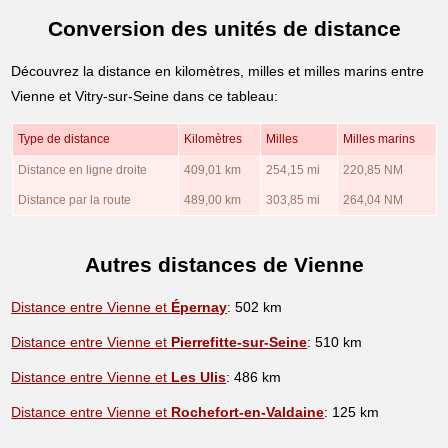
Conversion des unités de distance
Découvrez la distance en kilomètres, milles et milles marins entre
Vienne et Vitry-sur-Seine dans ce tableau:
Type de distance
Kilomètres
Milles
Milles marins
Distance en ligne droite
409,01 km
254,15 mi
220,85 NM
Distance par la route
489,00 km
303,85 mi
264,04 NM
Autres distances de Vienne
Distance entre Vienne et
Épernay
: 502 km
Distance entre Vienne et
Pierrefitte-sur-Seine
: 510 km
Distance entre Vienne et
Les Ulis
: 486 km
Distance entre Vienne et
Rochefort-en-Valdaine
: 125 km