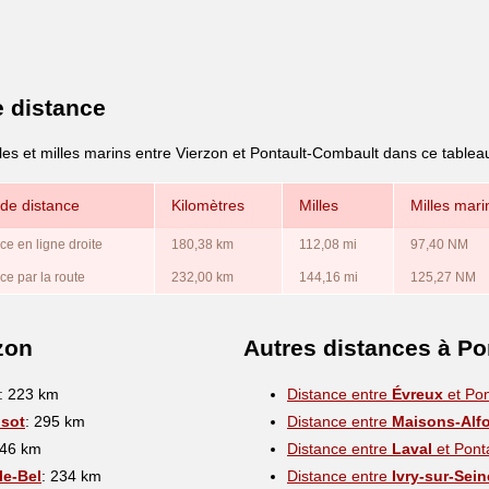
e distance
les et milles marins entre Vierzon et Pontault-Combault dans ce tablea
de distance
Kilomètres
Milles
Milles mari
ce en ligne droite
180,38 km
112,08 mi
97,40 NM
ce par la route
232,00 km
144,16 mi
125,27 NM
zon
Autres distances à P
: 223 km
Distance entre
Évreux
et Pon
usot
: 295 km
Distance entre
Maisons-Alfo
346 km
Distance entre
Laval
et Pont
-le-Bel
: 234 km
Distance entre
Ivry-sur-Sein