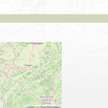
Leaflet
|
© OpenStreetMap