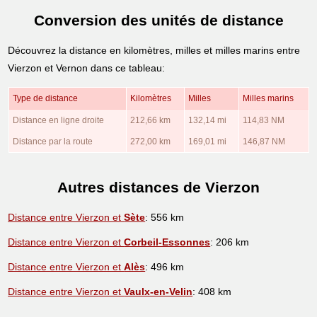
Conversion des unités de distance
Découvrez la distance en kilomètres, milles et milles marins entre
Vierzon et Vernon dans ce tableau:
Type de distance
Kilomètres
Milles
Milles marins
Distance en ligne droite
212,66 km
132,14 mi
114,83 NM
Distance par la route
272,00 km
169,01 mi
146,87 NM
Autres distances de Vierzon
Distance entre Vierzon et
Sète
: 556 km
Distance entre Vierzon et
Corbeil-Essonnes
: 206 km
Distance entre Vierzon et
Alès
: 496 km
Distance entre Vierzon et
Vaulx-en-Velin
: 408 km