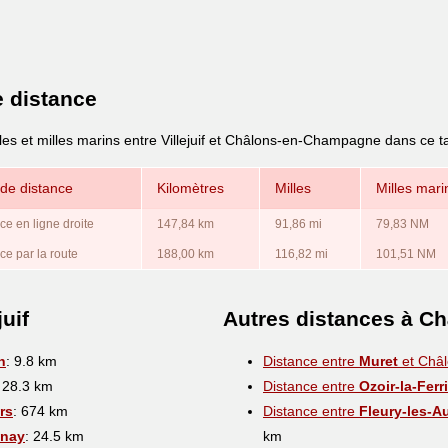
e distance
les et milles marins entre Villejuif et Châlons-en-Champagne dans ce t
de distance
Kilomètres
Milles
Milles mari
ce en ligne droite
147,84 km
91,86 mi
79,83 NM
ce par la route
188,00 km
116,82 mi
101,51 NM
uif
Autres distances à 
n
: 9.8 km
Distance entre
Muret
et Châ
: 28.3 km
Distance entre
Ozoir-la-Ferr
rs
: 674 km
Distance entre
Fleury-les-A
snay
: 24.5 km
km