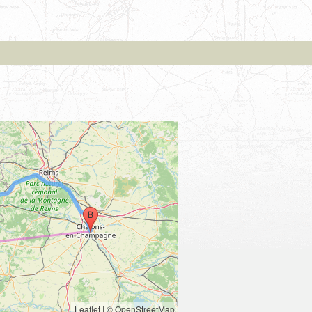
Leaflet
|
© OpenStreetMap