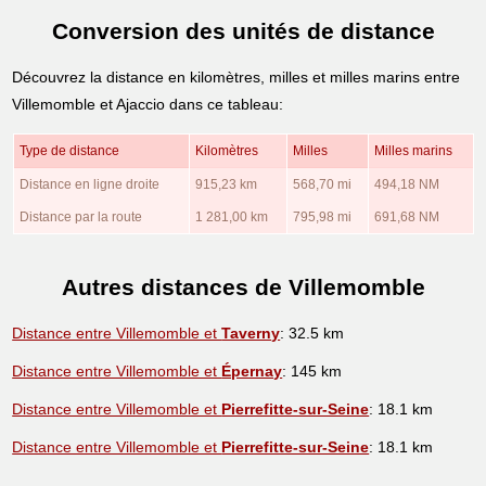
Conversion des unités de distance
Découvrez la distance en kilomètres, milles et milles marins entre
Villemomble et Ajaccio dans ce tableau:
Type de distance
Kilomètres
Milles
Milles marins
Distance en ligne droite
915,23 km
568,70 mi
494,18 NM
Distance par la route
1 281,00 km
795,98 mi
691,68 NM
Autres distances de Villemomble
Distance entre Villemomble et
Taverny
: 32.5 km
Distance entre Villemomble et
Épernay
: 145 km
Distance entre Villemomble et
Pierrefitte-sur-Seine
: 18.1 km
Distance entre Villemomble et
Pierrefitte-sur-Seine
: 18.1 km