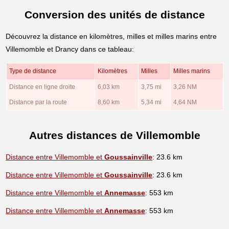
Conversion des unités de distance
Découvrez la distance en kilomètres, milles et milles marins entre
Villemomble et Drancy dans ce tableau:
Type de distance
Kilomètres
Milles
Milles marins
Distance en ligne droite
6,03 km
3,75 mi
3,26 NM
Distance par la route
8,60 km
5,34 mi
4,64 NM
Autres distances de Villemomble
Distance entre Villemomble et
Goussainville
: 23.6 km
Distance entre Villemomble et
Goussainville
: 23.6 km
Distance entre Villemomble et
Annemasse
: 553 km
Distance entre Villemomble et
Annemasse
: 553 km