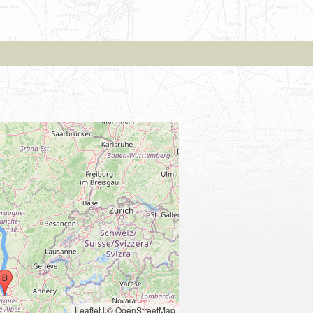
Leaflet
|
© OpenStreetMap