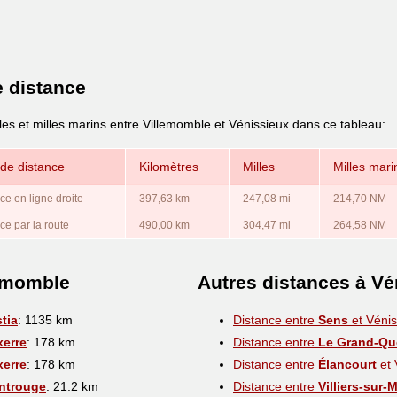
e distance
les et milles marins entre Villemomble et Vénissieux dans ce tableau:
de distance
Kilomètres
Milles
Milles mari
ce en ligne droite
397,63 km
247,08 mi
214,70 NM
ce par la route
490,00 km
304,47 mi
264,58 NM
lemomble
Autres distances à Vé
tia
: 1135 km
Distance entre
Sens
et Vénis
erre
: 178 km
Distance entre
Le Grand-Que
erre
: 178 km
Distance entre
Élancourt
et 
ntrouge
: 21.2 km
Distance entre
Villiers-sur-