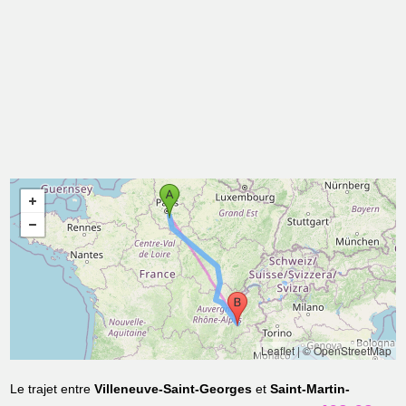
Leaflet
|
© OpenStreetMap
Le trajet entre
Villeneuve-Saint-Georges
et
Saint-Martin-