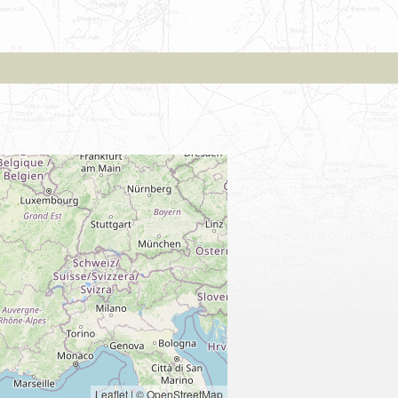
Leaflet
|
© OpenStreetMap