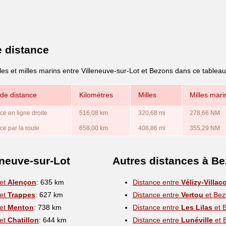
e distance
les et milles marins entre Villeneuve-sur-Lot et Bezons dans ce tableau
de distance
Kilomètres
Milles
Milles mari
ce en ligne droite
516,08 km
320,68 mi
278,66 NM
ce par la route
658,00 km
408,86 mi
355,29 NM
eneuve-sur-Lot
Autres distances à B
 et
Alençon
: 635 km
Distance entre
Vélizy-Villac
 et
Trappes
: 627 km
Distance entre
Vertou
et Bez
 et
Menton
: 738 km
Distance entre
Les Lilas
et 
 et
Chatillon
: 644 km
Distance entre
Lunéville
et 