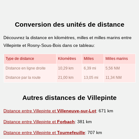
Conversion des unités de distance
Découvrez la distance en kilomètres, milles et milles marins entre
Villepinte et Rosny-Sous-Bois dans ce tableau:
Type de distance
Kilomètres
Milles
Milles marins
Distance en ligne droite
10,29 km
6,39 mi
5,56 NM
Distance par la route
21,00 km
13,05 mi
11,34 NM
Autres distances de Villepinte
Distance entre Villepinte et
Villeneuve-sur-Lot
: 671 km
Distance entre Villepinte et
Forbach
: 381 km
Distance entre Villepinte et
Tournefeuille
: 707 km