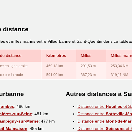
e distance
les et milles marins entre Villeurbanne et Saint-Quentin dans ce tablea
de distance
Kilomètres
Milles
Milles mari
ce en ligne droite
469,18 km
291,53 mi
253,34 NM
ce par la route
591,00 km
367,23 mi
319,11 NM
eurbanne
Autres distances à Sa
lombes
: 486 km
Distance entre
Houilles
et S
nières-sur-Seine
: 481 km
Distance entre
Sotteville-l
ampigny-sur-Marne
: 477 km
Distance entre
Mont-de-Mar
eil-Malmaison
: 485 km
Distance entre
Soissons
et 