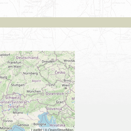
Leaflet
|
© OpenStreetMap