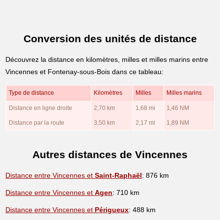
Conversion des unités de distance
Découvrez la distance en kilomètres, milles et milles marins entre
Vincennes et Fontenay-sous-Bois dans ce tableau:
Type de distance
Kilomètres
Milles
Milles marins
Distance en ligne droite
2,70 km
1,68 mi
1,46 NM
Distance par la route
3,50 km
2,17 mi
1,89 NM
Autres distances de Vincennes
Distance entre Vincennes et
Saint-Raphaël
: 876 km
Distance entre Vincennes et
Agen
: 710 km
Distance entre Vincennes et
Périgueux
: 488 km