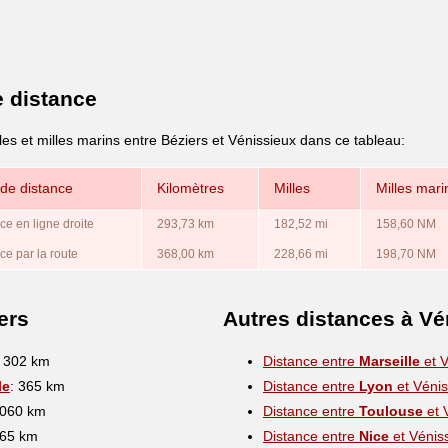
e distance
les et milles marins entre Béziers et Vénissieux dans ce tableau:
de distance
Kilomètres
Milles
Milles mari
ce en ligne droite
293,73 km
182,52 mi
158,60 NM
ce par la route
368,00 km
228,66 mi
198,70 NM
ers
Autres distances à Vé
: 302 km
Distance entre
Marseille
et V
le
: 365 km
Distance entre
Lyon
et Vénis
1060 km
Distance entre
Toulouse
et 
565 km
Distance entre
Nice
et Vénis