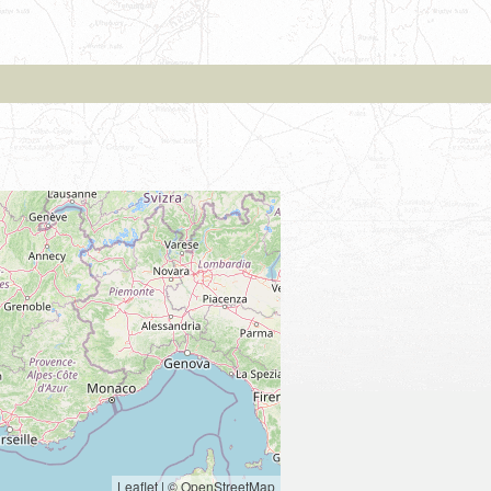
Leaflet
|
© OpenStreetMap