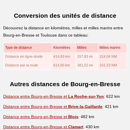
Conversion des unités de distance
Découvrez la distance en kilomètres, milles et milles marins entre
Bourg-en-Bresse et Toulouse dans ce tableau:
Type de distance
Kilomètres
Milles
Milles marins
Distance en ligne droite
414,93 km
257,83 mi
224,04 NM
Distance par la route
614,00 km
381,52 mi
331,53 NM
Autres distances de Bourg-en-Bresse
Distance entre Bourg-en-Bresse et
La Roche-sur-Yon
: 622 km
Distance entre Bourg-en-Bresse et
Brive-la-Gaillarde
: 421 km
Distance entre Bourg-en-Bresse et
Blois
: 482 km
Distance entre Bourg-en-Bresse et
Clamart
: 430 km