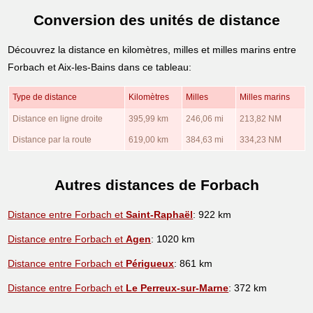
Conversion des unités de distance
Découvrez la distance en kilomètres, milles et milles marins entre
Forbach et Aix-les-Bains dans ce tableau:
Type de distance
Kilomètres
Milles
Milles marins
Distance en ligne droite
395,99 km
246,06 mi
213,82 NM
Distance par la route
619,00 km
384,63 mi
334,23 NM
Autres distances de Forbach
Distance entre Forbach et
Saint-Raphaël
: 922 km
Distance entre Forbach et
Agen
: 1020 km
Distance entre Forbach et
Périgueux
: 861 km
Distance entre Forbach et
Le Perreux-sur-Marne
: 372 km