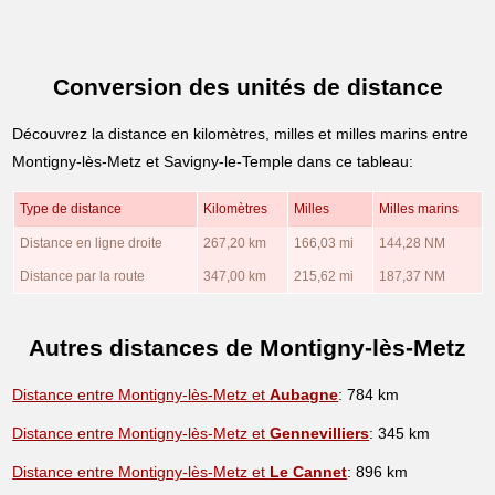
Conversion des unités de distance
Découvrez la distance en kilomètres, milles et milles marins entre
Montigny-lès-Metz et Savigny-le-Temple dans ce tableau:
Type de distance
Kilomètres
Milles
Milles marins
Distance en ligne droite
267,20 km
166,03 mi
144,28 NM
Distance par la route
347,00 km
215,62 mi
187,37 NM
Autres distances de Montigny-lès-Metz
Distance entre Montigny-lès-Metz et
Aubagne
: 784 km
Distance entre Montigny-lès-Metz et
Gennevilliers
: 345 km
Distance entre Montigny-lès-Metz et
Le Cannet
: 896 km