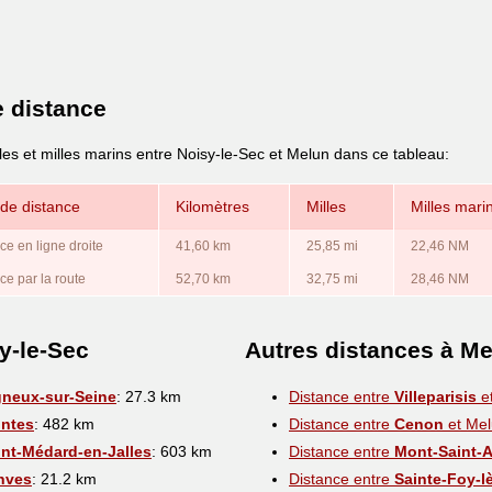
e distance
les et milles marins entre Noisy-le-Sec et Melun dans ce tableau:
de distance
Kilomètres
Milles
Milles mari
ce en ligne droite
41,60 km
25,85 mi
22,46 NM
ce par la route
52,70 km
32,75 mi
28,46 NM
y-le-Sec
Autres distances à M
gneux-sur-Seine
: 27.3 km
Distance entre
Villeparisis
e
intes
: 482 km
Distance entre
Cenon
et Me
int-Médard-en-Jalles
: 603 km
Distance entre
Mont-Saint-
nves
: 21.2 km
Distance entre
Sainte-Foy-l