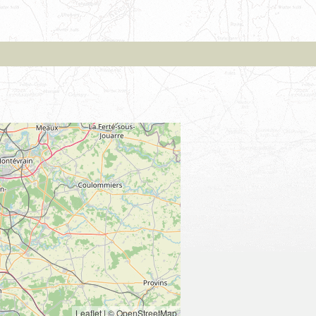
Leaflet
|
© OpenStreetMap