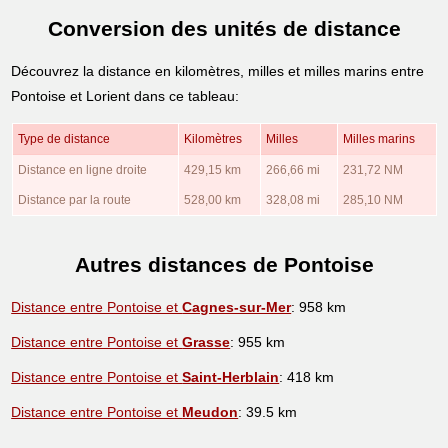
Conversion des unités de distance
Découvrez la distance en kilomètres, milles et milles marins entre
Pontoise et Lorient dans ce tableau:
Type de distance
Kilomètres
Milles
Milles marins
Distance en ligne droite
429,15 km
266,66 mi
231,72 NM
Distance par la route
528,00 km
328,08 mi
285,10 NM
Autres distances de Pontoise
Distance entre Pontoise et
Cagnes-sur-Mer
: 958 km
Distance entre Pontoise et
Grasse
: 955 km
Distance entre Pontoise et
Saint-Herblain
: 418 km
Distance entre Pontoise et
Meudon
: 39.5 km